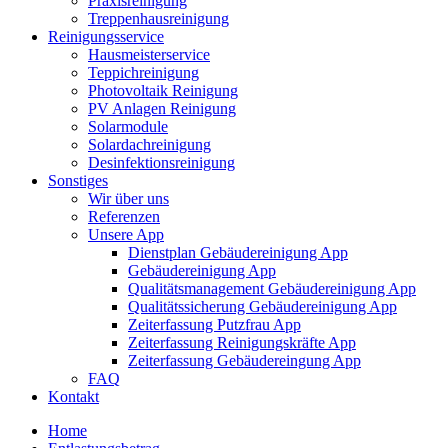
Praxisreinigung
Treppenhausreinigung
Reinigungsservice
Hausmeisterservice
Teppichreinigung
Photovoltaik Reinigung
PV Anlagen Reinigung
Solarmodule
Solardachreinigung
Desinfektionsreinigung
Sonstiges
Wir über uns
Referenzen
Unsere App
Dienstplan Gebäudereinigung App
Gebäudereinigung App
Qualitätsmanagement Gebäudereinigung App
Qualitätssicherung Gebäudereinigung App
Zeiterfassung Putzfrau App
Zeiterfassung Reinigungskräfte App
Zeiterfassung Gebäudereingung App
FAQ
Kontakt
Home