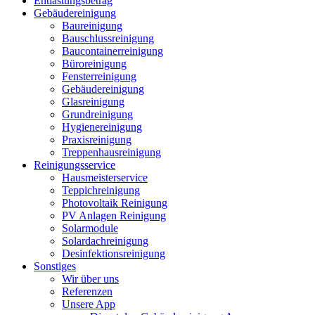
Entlastungsbetrag
Gebäudereinigung
Baureinigung
Bauschlussreinigung
Baucontainerreinigung
Büroreinigung
Fensterreinigung
Gebäudereinigung
Glasreinigung
Grundreinigung
Hygienereinigung
Praxisreinigung
Treppenhausreinigung
Reinigungsservice
Hausmeisterservice
Teppichreinigung
Photovoltaik Reinigung
PV Anlagen Reinigung
Solarmodule
Solardachreinigung
Desinfektionsreinigung
Sonstiges
Wir über uns
Referenzen
Unsere App