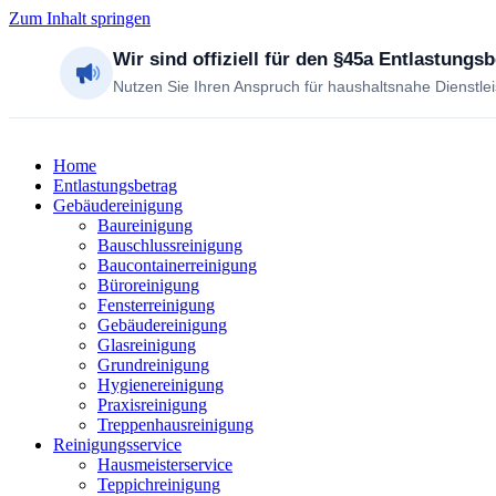
Zum Inhalt springen
Wir sind offiziell für den §45a Entlastungs
Nutzen Sie Ihren Anspruch für haushaltsnahe Dienstle
Home
Entlastungsbetrag
Gebäudereinigung
Baureinigung
Bauschlussreinigung
Baucontainerreinigung
Büroreinigung
Fensterreinigung
Gebäudereinigung
Glasreinigung
Grundreinigung
Hygienereinigung
Praxisreinigung
Treppenhausreinigung
Reinigungsservice
Hausmeisterservice
Teppichreinigung