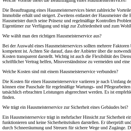
Welche Vorteile bietet die Beauftragung eines Hausmeisterservices?
Die Beauftragung eines Hausmeisterservices bietet zahlreiche Vorteil
Immobilie erhält und steigert. Zweitens entlastet der Hausmeister 
Hausmeister durch seine Präsenz und regelmäßige Kontrollen Probleme
Eigentümer zur Verfügung und trägt zur Zufriedenheit und zum Wohl
Wie wählt man den richtigen Hausmeisterservice aus?
Bei der Auswahl eines Hausmeisterservices sollten mehrere Faktoren b
kompetent ist. Achten Sie darauf, dass der Anbieter über die notwendig
Kosten transparent darstellt. Wichtig ist auch die Flexibilität des Di
schriftlicher Vertrag helfen, Missverständnisse zu vermeiden und eine
Welche Kosten sind mit einem Hausmeisterservice verbunden?
Die Kosten für einen Hausmeisterservice variieren je nach Umfang d
können eine Pauschale für regelmäßige Wartungs- und Pflegearbeiten 
tatsächlich erbrachten Leistungen abgerechnet werden. Es ist empfeh
finden.
Wie trägt ein Hausmeisterservice zur Sicherheit eines Gebäudes bei?
Ein Hausmeisterservice trägt in mehrfacher Hinsicht zur Sicherheit e
funktionieren und keine Sicherheitsrisiken darstellen. Er überprüft u
durch Schneeräumung und Streuen für sichere Wege und Zugänge. Darü