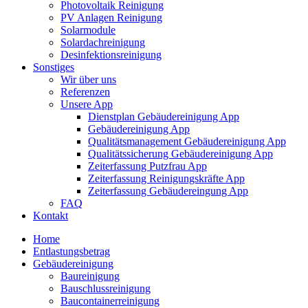
Photovoltaik Reinigung
PV Anlagen Reinigung
Solarmodule
Solardachreinigung
Desinfektionsreinigung
Sonstiges
Wir über uns
Referenzen
Unsere App
Dienstplan Gebäudereinigung App
Gebäudereinigung App
Qualitätsmanagement Gebäudereinigung App
Qualitätssicherung Gebäudereinigung App
Zeiterfassung Putzfrau App
Zeiterfassung Reinigungskräfte App
Zeiterfassung Gebäudereingung App
FAQ
Kontakt
Home
Entlastungsbetrag
Gebäudereinigung
Baureinigung
Bauschlussreinigung
Baucontainerreinigung