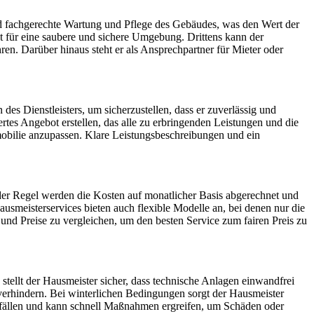
 und fachgerechte Wartung und Pflege des Gebäudes, was den Wert der
t für eine saubere und sichere Umgebung. Drittens kann der
n. Darüber hinaus steht er als Ansprechpartner für Mieter oder
es Dienstleisters, um sicherzustellen, dass er zuverlässig und
iertes Angebot erstellen, das alle zu erbringenden Leistungen und die
 Immobilie anzupassen. Klare Leistungsbeschreibungen und ein
der Regel werden die Kosten auf monatlicher Basis abgerechnet und
usmeisterservices bieten auch flexible Modelle an, bei denen nur die
und Preise zu vergleichen, um den besten Service zum fairen Preis zu
stellt der Hausmeister sicher, dass technische Anlagen einwandfrei
u verhindern. Bei winterlichen Bedingungen sorgt der Hausmeister
tfällen und kann schnell Maßnahmen ergreifen, um Schäden oder