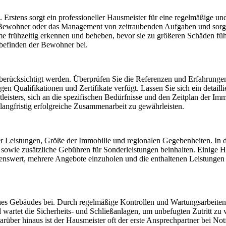
e. Erstens sorgt ein professioneller Hausmeister für eine regelmäßige
die Bewohner oder das Management von zeitraubenden Aufgaben und sorg
 frühzeitig erkennen und beheben, bevor sie zu größeren Schäden führe
befinden der Bewohner bei.
erücksichtigt werden. Überprüfen Sie die Referenzen und Erfahrungen d
en Qualifikationen und Zertifikate verfügt. Lassen Sie sich ein detaill
enstleisters, sich an die spezifischen Bedürfnisse und den Zeitplan der
 langfristig erfolgreiche Zusammenarbeit zu gewährleisten.
er Leistungen, Größe der Immobilie und regionalen Gegebenheiten. In 
sowie zusätzliche Gebühren für Sonderleistungen beinhalten. Einige Ha
lenswert, mehrere Angebote einzuholen und die enthaltenen Leistungen 
ines Gebäudes bei. Durch regelmäßige Kontrollen und Wartungsarbeiten 
nd wartet die Sicherheits- und Schließanlagen, um unbefugten Zutritt z
ber hinaus ist der Hausmeister oft der erste Ansprechpartner bei No