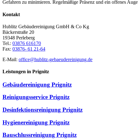
Gefahren zu minimieren. Regelmäßige Präsenz und ein offenes Auge f
Kontakt
Hublitz Gebäudereinigung GmbH & Co Kg
Bäckerstraße 20
19348 Perleberg
Tel.:
03876 616170
Fax:
03876- 61 21-64
E-Mail:
office@hublitz-gebaeudereinigung.de
Leistungen in Prignitz
Gebäudereinigung Prignitz
Reinigungsservice Prignitz
Desinfektionsreinigung Prignitz
Hygienereinigung Prignitz
Bauschlussreinigung Prignitz