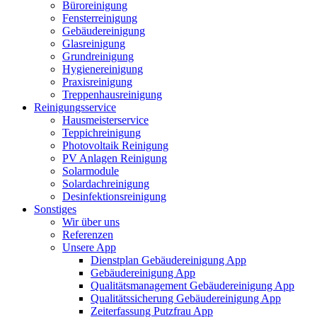
Büroreinigung
Fensterreinigung
Gebäudereinigung
Glasreinigung
Grundreinigung
Hygienereinigung
Praxisreinigung
Treppenhausreinigung
Reinigungsservice
Hausmeisterservice
Teppichreinigung
Photovoltaik Reinigung
PV Anlagen Reinigung
Solarmodule
Solardachreinigung
Desinfektionsreinigung
Sonstiges
Wir über uns
Referenzen
Unsere App
Dienstplan Gebäudereinigung App
Gebäudereinigung App
Qualitätsmanagement Gebäudereinigung App
Qualitätssicherung Gebäudereinigung App
Zeiterfassung Putzfrau App