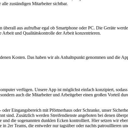
lle zuständigen Mitarbeiter sichtbar.
 überall aus aufrufbar egal ob Smartphone oder PC. Die Geräte werden 
Arbeit und Qualitätskontrolle der Arbeit konzentrieren.
ndenen Kosten. Das haben wir als Anhaltspunkt genommen und die App i
omputer verfügen. Unsere App ist möglichst einfach konzipiert, sodass
 sondern auch die Mitarbeiter und Arbeitgeber einen großen Vorteil
- oder Eingangsbereich mit Pförtnerhaus oder Schranke, unser Sicherhe
nt sind. Zusätzlich werden Streifendienste angeboten bei denen überprüf
und die sogenannten dunklen Ecken kontrolliert. Hier setzen wir ebenf
 in 2er Teams, die entweder nur tagsüber oder nachts patrouillieren u