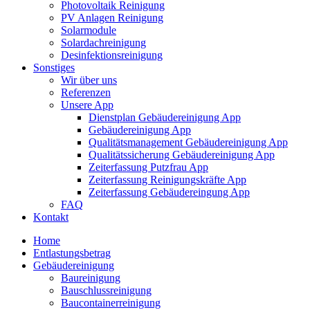
Photovoltaik Reinigung
PV Anlagen Reinigung
Solarmodule
Solardachreinigung
Desinfektionsreinigung
Sonstiges
Wir über uns
Referenzen
Unsere App
Dienstplan Gebäudereinigung App
Gebäudereinigung App
Qualitätsmanagement Gebäudereinigung App
Qualitätssicherung Gebäudereinigung App
Zeiterfassung Putzfrau App
Zeiterfassung Reinigungskräfte App
Zeiterfassung Gebäudereingung App
FAQ
Kontakt
Home
Entlastungsbetrag
Gebäudereinigung
Baureinigung
Bauschlussreinigung
Baucontainerreinigung