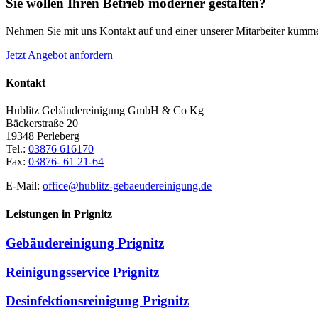
Sie wollen Ihren Betrieb moderner gestalten?
Nehmen Sie mit uns Kontakt auf und einer unserer Mitarbeiter kümmer
Jetzt Angebot anfordern
Kontakt
Hublitz Gebäudereinigung GmbH & Co Kg
Bäckerstraße 20
19348 Perleberg
Tel.:
03876 616170
Fax:
03876- 61 21-64
E-Mail:
office@hublitz-gebaeudereinigung.de
Leistungen in Prignitz
Gebäudereinigung Prignitz
Reinigungsservice Prignitz
Desinfektionsreinigung Prignitz