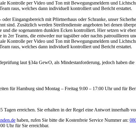
tale Kontrolle per Video und Ton mit Bewegungsmeldern und Lichtschr
am raus, welches dann individuell kontrolliert und Bericht erstattet.
- oder Eingangsbereich mit Pförtnerhaus oder Schranke, unser Sicherhe
nt sind. Zusätzlich werden Streifendienste angeboten bei denen überprüf
und die sogenannten dunklen Ecken kontrolliert. Hier setzen wir ebenf
 in 2er Teams, die entweder nur tagsüber oder nachts patrouillieren u
tale Kontrolle per Video und Ton mit Bewegungsmeldern und Lichtschr
am raus, welches dann individuell kontrolliert und Bericht erstattet.
deprüfung laut §34a GewO, als Mindestanforderung, jedoch haben die m
zeiten für Hamburg sind Montag – Freitag 9:00 – 17:00 Uhr und für Ber
Tagen erreichen. Sie erhalten in der Regel eine Antwort innerhalb vo
inden.de
haben, rufen Sie bitte die Kostenfreie Service Nummer an:
08
00 Uhr für Sie erreichbar.