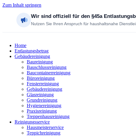
Zum Inhalt springen
Wir sind offiziell für den §45a Entlastungs
Nutzen Sie Ihren Anspruch für haushaltsnahe Dienstle
Home
Entlastungsbetrag
Gebäudereinigung
Baureinigung
Bauschlussreinigung
Baucontainerreinigung
Büroreinigung
Fensterreinigung
Gebäudereinigung
Glasreinigung
Grundreinigung
Hygienereinigung
Praxisreinigung
Treppenhausreinigung
Reinigungsservice
Hausmeisterservice
Teppichreinigung