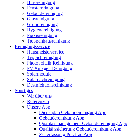
Büroreinigung
Fensterreinigung
Gebäudereinigung
Glasreinigung
Grundreinigung
Hygienereinigung
Praxisreinigung
Treppenhausreinigung
Reinigungsservice
Hausmeisterservice
Teppichreinigung
Photovoltaik Reinigung
PV Anlagen Reinigung
Solarmodule
Solardachreinigung
Desinfektionsreinigung
Sonstiges
Wir über uns
Referenzen
Unsere App
Dienstplan Gebäudereinigung App
Gebäudereinigung App
Qualitätsmanagement Gebäudereinigung App
Qualitätssicherung Gebäudereinigung App
Zeiterfassung Putzfrau App